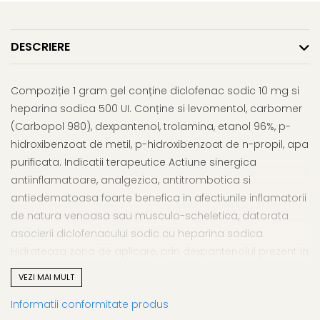
Afectiuni respiratorii
Uleiuri si unturi
Afectiuni neurovegetative
Urinar
Raceala si gripa
Neuropatii
Ingrijire la domiciliu
Antitusive
DESCRIERE
Antistres si anxietate
Scaune de dus
Decongestionant nazal
Sedative
Scaune WC de camera
Dureri in gat
Afectiuni oftalmologice
Compoziție 1 gram gel conține diclofenac sodic 10 mg si
Orteze
Afectiuni urinare
heparina sodica 500 UI. Conține si levomentol, carbomer
Afectiuni ORL
Orteze cervicale
Prostata
(Carbopol 980), dexpantenol, trolamina, etanol 96%, p-
Afectiuni osteo-musculo-
Orteze copii
Infectii urinare
hidroxibenzoat de metil, p-hidroxibenzoat de n-propil, apa
articulare
Orteze mana
Antialergice
purificata. Indicatii terapeutice Actiune sinergica
Afectiuni respiratorii
Orteze picior
antiinflamatoare, analgezica, antitrombotica si
Durere si antiinflamatoare
Dureri in gat
Orteze spate, torace si abdomen
antiedematoasa foarte benefica in afectiunile inflamatorii
Antitusive
Plasturi
de natura venoasa sau musculo-scheletica, datorata
Raceala si gripa
Recuperare
asocierii diclofenacului sodic cu heparina sodica.
Decongestionant nazal
Hidrateaza zona de aplicare, prin dexpantenolul prezent in
Tensiometre
Afectiuni urinare
compozitie. Indicat in cazul afectiunilor traumatice la care
Termometre
VEZI MAI MULT
Infectii urinare
durerea intensa nu permite masajul. Absorbtie rapida a
Informatii conformitate produs
Prostata
substantelor active, potentata de actiunea mentolului din