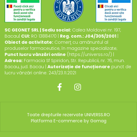
SC GEONET SRL | Sediu social:
Calea Moldovei nr. 197,
Bacau|
CUI:
RO 13884170 |
Reg. com.: J04/305/2001
|
Obiect de activitate:
Comerţ cu amănuntul al
produselor farmaceutice, în magazine specializate;
Punct lucru vânzări online
(https://universs.ro/) |
Adresa:
Farmacia Sf Spiridon, Str. Republicii, nr. 76, mun.
Bacau, jud. Bacau |
Autorizație de funcționare
punct de
lucru vânzări online: 243/23.11.2021
Toate drepturile rezervate UNIVERSS.RO
Platforma E-commerce by Gomag