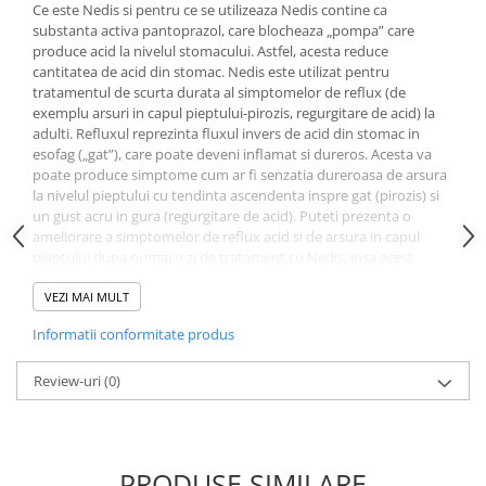
Uleiuri si unturi
Ce este Nedis si pentru ce se utilizeaza Nedis contine ca
Afectiuni neurovegetative
Raceala si gripa
Urinar
substanta activa pantoprazol, care blocheaza „pompa” care
Antitusive
Neuropatii
Ingrijire la domiciliu
produce acid la nivelul stomacului. Astfel, acesta reduce
cantitatea de acid din stomac. Nedis este utilizat pentru
Decongestionant nazal
Antistres si anxietate
Scaune de dus
tratamentul de scurta durata al simptomelor de reflux (de
Dureri in gat
Sedative
Scaune WC de camera
exemplu arsuri in capul pieptului-pirozis, regurgitare de acid) la
Afectiuni urinare
Afectiuni oftalmologice
adulti. Refluxul reprezinta fluxul invers de acid din stomac in
Orteze
esofag („gat”), care poate deveni inflamat si dureros. Acesta va
Prostata
Afectiuni ORL
Orteze cervicale
poate produce simptome cum ar fi senzatia dureroasa de arsura
Infectii urinare
la nivelul pieptului cu tendinta ascendenta inspre gat (pirozis) si
Afectiuni osteo-musculo-articulare
Orteze copii
un gust acru in gura (regurgitare de acid). Puteti prezenta o
Antialergice
Orteze mana
Afectiuni respiratorii
ameliorare a simptomelor de reflux acid si de arsura in capul
Durere si antiinflamatoare
pieptului dupa numai o zi de tratament cu Nedis, insa acest
Orteze picior
Dureri in gat
medicament nu este conceput pentru asigurarea unei ameliorari
Orteze spate, torace si abdomen
Antitusive
imediate. Ar putea fi necesara administrarea de comprimate timp
VEZI MAI MULT
Plasturi
de 2-3 zile consecutiv pentru a se obtine ameliorarea
Raceala si gripa
Informatii conformitate produs
simptomelor. Cum sa utilizati Nedis Luati intotdeauna Nedis
Recuperare
Decongestionant nazal
exact asa cum este recomandat in acest prospect. Trebuie sa
Afectiuni urinare
discutati cu medicul dumneavoastra sau cu farmacistul daca nu
Review-uri
(0)
Tensiometre
sunteti sigur. Luati un comprimat pe zi. Luati comprimatul inainte
Infectii urinare
Termometre
de masa, la aceeasi ora in fiecare zi. Trebuie sa inghititi
Prostata
comprimatul intreg, cu o cantitate de apa. Nu mestecati si nu
spargeti comprimatul. Nu depasiti doza zilnica recomandata de
Antialergice
PRODUSE SIMILARE
20 mg pantoprazol. Trebuie sa luati acest medicament cel putin 2-