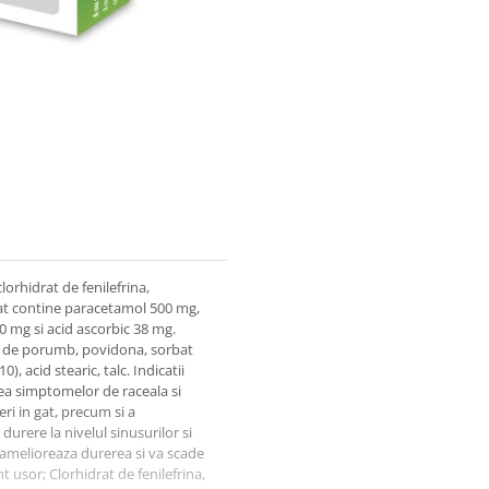
orhidrat de fenilefrina,
mat contine paracetamol 500 mg,
20 mg si acid ascorbic 38 mg.
n de porumb, povidona, sorbat
, acid stearic, talc. Indicatii
ea simptomelor de raceala si
ri in gat, precum si a
durere la nivelul sinusurilor si
 amelioreaza durerea si va scade
 usor; Clorhidrat de fenilefrina,