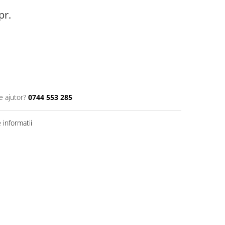
pr.
e ajutor?
0744 553 285
informatii