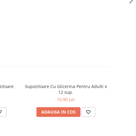
zitoare
Supozitoare Cu Glicerina Pentru Adulti x
Furazolid
12 sup.
10,90 Lei
ADAUGA IN COS
AD