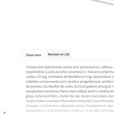
Uleiuri si unturi
Afectiuni neurovegetative
Raceala si gripa
Urinar
Antitusive
Neuropatii
Ingrijire la domiciliu
Decongestionant nazal
Antistres si anxietate
Scaune de dus
Dureri in gat
Sedative
Scaune WC de camera
Afectiuni urinare
Afectiuni oftalmologice
Orteze
Prostata
Afectiuni ORL
Orteze cervicale
Infectii urinare
Afectiuni osteo-musculo-articulare
Orteze copii
Antialergice
Orteze mana
Afectiuni respiratorii
Review-uri
(0)
Descriere
Durere si antiinflamatoare
Orteze picior
Dureri in gat
Compozitie Substantele active sunt paracetamol, cafeina, cl
Orteze spate, torace si abdomen
Antitusive
terpinhidrat si acid ascorbic (vitamina C). Fiecare compri
Plasturi
Raceala si gripa
cafeina 25 mg, clorhidrat de fenilefrina 5 mg, terpinhidrat 
Celelalte componente sunt amidon pregelatinizat, amido
Recuperare
Decongestionant nazal
de potasiu, laurilsulfat de sodiu, Eurocol galben amurg (E 110)
Afectiuni urinare
Tensiometre
terapeutice ParaSinus Penta este utilizat pentru ameliorar
gripa, incluzand febra, dureri de cap, dureri musculare, dure
Infectii urinare
Termometre
simptomelor asociate inflamatiei sinusurilor (nas infundat, 
Prostata
rinoree). Contine cinci substante active: Paracetamol, care
Antialergice
temperatura cand aveti febra; Cafeina, cu un efect stimulant