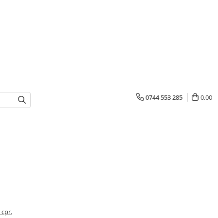
0744 553 285
0,00
 cpr.