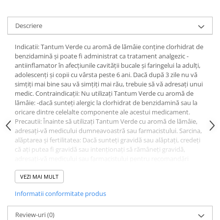
Uleiuri si unturi
Afectiuni neurovegetative
Raceala si gripa
Urinar
Antitusive
Neuropatii
Ingrijire la domiciliu
Descriere
Decongestionant nazal
Antistres si anxietate
Scaune de dus
Dureri in gat
Sedative
Indicatii: Tantum Verde cu aromă de lămâie conţine clorhidrat de
Scaune WC de camera
benzidamină şi poate fi administrat ca tratament analgezic -
Afectiuni urinare
Afectiuni oftalmologice
Orteze
antiinflamator în afecţiunile cavităţii bucale şi faringelui la adulți,
Prostata
Afectiuni ORL
adolescenți și copii cu vârsta peste 6 ani. Dacă după 3 zile nu vă
Orteze cervicale
simţiţi mai bine sau vă simţiţi mai rău, trebuie să vă adresaţi unui
Infectii urinare
Afectiuni osteo-musculo-articulare
Orteze copii
medic. Contraindicații: Nu utilizați Tantum Verde cu aromă de
Antialergice
lămâie: -dacă sunteţi alergic la clorhidrat de benzidamină sau la
Orteze mana
Afectiuni respiratorii
oricare dintre celelalte componente ale acestui medicament.
Durere si antiinflamatoare
Orteze picior
Dureri in gat
Precautii: Înainte să utilizaţi Tantum Verde cu aromă de lămâie,
Orteze spate, torace si abdomen
adresaţi-vă medicului dumneavoastră sau farmacistului. Sarcina,
Antitusive
alăptarea și fertilitatea: Dacă sunteţi gravidă sau alăptaţi, credeţi
Plasturi
Raceala si gripa
că aţi putea fi gravidă sau intenţionaţi să rămâneţi gravidă,
Recuperare
Decongestionant nazal
adresaţi-vă medicului sau farmacistului pentru recomandări
înainte de a lua acest medicament. Utilizarea Tantum Verde cu
Afectiuni urinare
Tensiometre
aromă de lămâieîn timpul sarcinii sau alăptării este permisă
VEZI MAI MULT
Infectii urinare
numai la recomandarea medicului dumneavoastră. Conducerea
Termometre
Informatii conformitate produs
vehiculelor şi folosirea utilajelor: Utilizarea Tantum Verde cu
Prostata
aromă de lămâie în dozele recomandate nu influenţează
Antialergice
capacitatea de a conduce vehicule şi de a folosi utilaje. Mod de
Review-uri
(0)