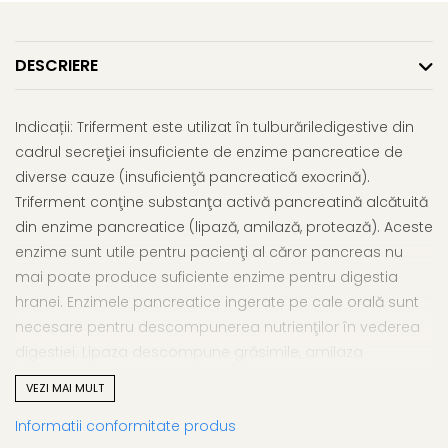
Afectiuni respiratorii
Uleiuri si unturi
Afectiuni neurovegetative
Urinar
Raceala si gripa
Neuropatii
Ingrijire la domiciliu
Antitusive
DESCRIERE
Antistres si anxietate
Scaune de dus
Decongestionant nazal
Sedative
Scaune WC de camera
Dureri in gat
Afectiuni oftalmologice
Indicații: Triferment este utilizat în tulburăriledigestive din
Orteze
Afectiuni urinare
cadrul secreţiei insuficiente de enzime pancreatice de
Afectiuni ORL
Orteze cervicale
Prostata
diverse cauze (insuficienţă pancreatică exocrină).
Afectiuni osteo-musculo-
Orteze copii
Infectii urinare
Triferment conţine substanţa activă pancreatină alcătuită
articulare
Orteze mana
Antialergice
din enzime pancreatice (lipază, amilază, protează). Aceste
Afectiuni respiratorii
Orteze picior
enzime sunt utile pentru pacienţi al căror pancreas nu
Durere si antiinflamatoare
Dureri in gat
Orteze spate, torace si abdomen
mai poate produce suficiente enzime pentru digestia
Antitusive
Plasturi
hranei. Enzimele pancreatice ingerate pe cale orală sunt
Raceala si gripa
Recuperare
necesare pentru descompunerea nutrienţilor în vederea
Decongestionant nazal
digestiei. Lipaza descompune grăsimile, amilaza
Tensiometre
Afectiuni urinare
descompune zaharurile (glucidele), iar proteaza
Termometre
VEZI MAI MULT
Infectii urinare
determină descompunerea proteinelor, asigurând
Informatii conformitate produs
Prostata
digestia adecvată şi absorbţia nutrienţilor. Contraindicatii: