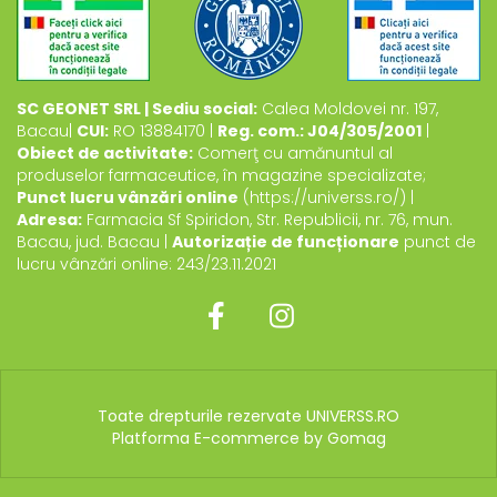
SC GEONET SRL | Sediu social:
Calea Moldovei nr. 197,
Bacau|
CUI:
RO 13884170 |
Reg. com.: J04/305/2001
|
Obiect de activitate:
Comerţ cu amănuntul al
produselor farmaceutice, în magazine specializate;
Punct lucru vânzări online
(https://universs.ro/) |
Adresa:
Farmacia Sf Spiridon, Str. Republicii, nr. 76, mun.
Bacau, jud. Bacau |
Autorizație de funcționare
punct de
lucru vânzări online: 243/23.11.2021
Toate drepturile rezervate UNIVERSS.RO
Platforma E-commerce by Gomag