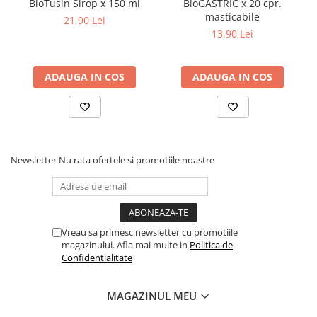
BioTusin Sirop x 150 ml
BioGASTRIC x 20 cpr.
Dieta, nutritie si wellness
masticabile
21,90 Lei
Ceai
13,90 Lei
Nutritie speciala
Detoxifiere
ADAUGA IN COS
ADAUGA IN COS
Controlul greutatii
Igiena intima
Imunitate
Tonice si energizante
Newsletter
Nu rata ofertele si promotiile noastre
Vitamine si minerale
Vreau sa primesc newsletter cu promotiile
magazinului. Afla mai multe in
Politica de
Confidentialitate
MAGAZINUL MEU