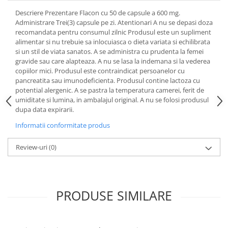
Uleiuri si unturi
Afectiuni neurovegetative
Raceala si gripa
Urinar
Descriere Prezentare Flacon cu 50 de capsule a 600 mg.
Antitusive
Neuropatii
Administrare Trei(3) capsule pe zi. Atentionari A nu se depasi doza
Ingrijire la domiciliu
recomandata pentru consumul zilnic Produsul este un supliment
Decongestionant nazal
Antistres si anxietate
Scaune de dus
alimentar si nu trebuie sa inlocuiasca o dieta variata si echilibrata
Dureri in gat
Sedative
si un stil de viata sanatos. A se administra cu prudenta la femei
Scaune WC de camera
Afectiuni urinare
Afectiuni oftalmologice
gravide sau care alapteaza. A nu se lasa la indemana si la vederea
Orteze
copiilor mici. Produsul este contraindicat persoanelor cu
Prostata
Afectiuni ORL
pancreatita sau imunodeficienta. Produsul contine lactoza cu
Orteze cervicale
Infectii urinare
potential alergenic. A se pastra la temperatura camerei, ferit de
Afectiuni osteo-musculo-articulare
Orteze copii
umiditate si lumina, in ambalajul original. A nu se folosi produsul
Antialergice
Orteze mana
Afectiuni respiratorii
dupa data expirarii.
Durere si antiinflamatoare
Orteze picior
Dureri in gat
Informatii conformitate produs
Orteze spate, torace si abdomen
Antitusive
Review-uri
(0)
Plasturi
Raceala si gripa
Recuperare
Decongestionant nazal
Afectiuni urinare
Tensiometre
PRODUSE SIMILARE
Infectii urinare
Termometre
Prostata
Antialergice