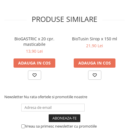
alba (Salix alba) - 25 mg Alte componente: Gelatina (capsula),
Dieta, nutritie si wellness
dioxid de siliciu si stearat de magneziu (antiaglomeranti). Forma
Ceai
de prezentare: 30 capsule
PRODUSE SIMILARE
Nutritie speciala
Detoxifiere
Controlul greutatii
BioGASTRIC x 20 cpr.
BioTusin Sirop x 150 ml
Igiena intima
masticabile
21,90 Lei
13,90 Lei
Imunitate
Tonice si energizante
ADAUGA IN COS
ADAUGA IN COS
Vitamine si minerale
Newsletter
Nu rata ofertele si promotiile noastre
Vreau sa primesc newsletter cu promotiile