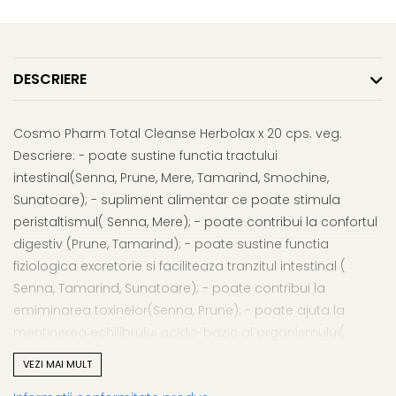
Afectiuni respiratorii
Uleiuri si unturi
Afectiuni neurovegetative
Urinar
Raceala si gripa
Neuropatii
Ingrijire la domiciliu
Antitusive
Antistres si anxietate
Scaune de dus
DESCRIERE
Decongestionant nazal
Sedative
Scaune WC de camera
Dureri in gat
Afectiuni oftalmologice
Orteze
Afectiuni urinare
Cosmo Pharm Total Cleanse Herbolax x 20 cps. veg.
Afectiuni ORL
Orteze cervicale
Prostata
Descriere: - poate sustine functia tractului
Afectiuni osteo-musculo-
Orteze copii
Infectii urinare
intestinal(Senna, Prune, Mere, Tamarind, Smochine,
articulare
Orteze mana
Antialergice
Sunatoare); - supliment alimentar ce poate stimula
Afectiuni respiratorii
Orteze picior
peristaltismul( Senna, Mere); - poate contribui la confortul
Durere si antiinflamatoare
Dureri in gat
Orteze spate, torace si abdomen
digestiv (Prune, Tamarind); - poate sustine functia
Antitusive
Plasturi
fiziologica excretorie si faciliteaza tranzitul intestinal (
Raceala si gripa
Recuperare
Senna, Tamarind, Sunatoare); - poate contribui la
Decongestionant nazal
emiminarea toxinelor(Senna, Prune); - poate ajuta la
Tensiometre
Afectiuni urinare
mentinerea echilibrului acido-bazic al organismului(
Termometre
Infectii urinare
Prune). Mod de utilizare: Adulti: 1-2 capsule vegetale seara,
VEZI MAI MULT
cu 200 ml apa, ocazional, nu mai multi de 7 zile
Prostata