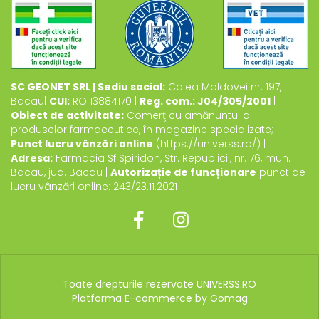
SC GEONET SRL | Sediu social:
Calea Moldovei nr. 197,
Bacau|
CUI:
RO 13884170 |
Reg. com.: J04/305/2001
|
Obiect de activitate:
Comerţ cu amănuntul al
produselor farmaceutice, în magazine specializate;
Punct lucru vânzări online
(https://universs.ro/) |
Adresa:
Farmacia Sf Spiridon, Str. Republicii, nr. 76, mun.
Bacau, jud. Bacau |
Autorizație de funcționare
punct de
lucru vânzări online: 243/23.11.2021
Toate drepturile rezervate UNIVERSS.RO
Platforma E-commerce by Gomag