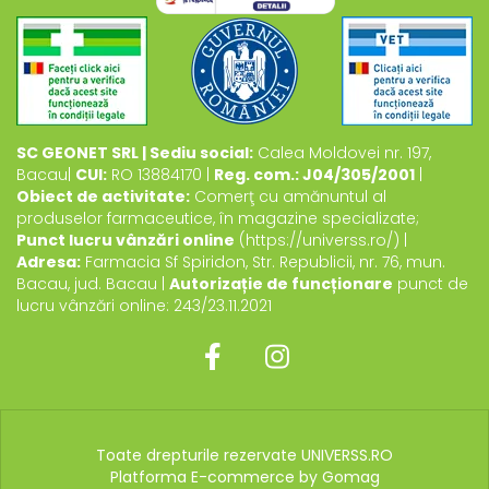
SC GEONET SRL | Sediu social:
Calea Moldovei nr. 197,
Bacau|
CUI:
RO 13884170 |
Reg. com.: J04/305/2001
|
Obiect de activitate:
Comerţ cu amănuntul al
produselor farmaceutice, în magazine specializate;
Punct lucru vânzări online
(https://universs.ro/) |
Adresa:
Farmacia Sf Spiridon, Str. Republicii, nr. 76, mun.
Bacau, jud. Bacau |
Autorizație de funcționare
punct de
lucru vânzări online: 243/23.11.2021
Toate drepturile rezervate UNIVERSS.RO
Platforma E-commerce by Gomag