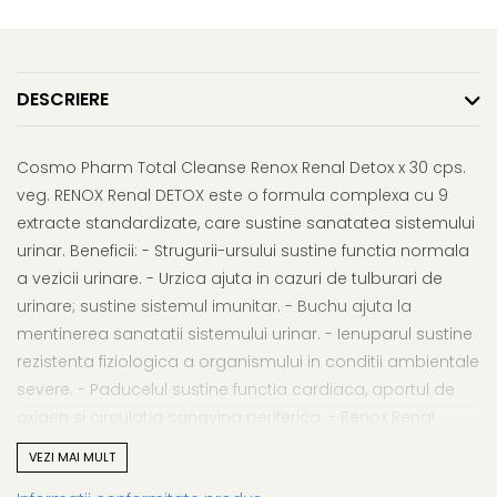
Afectiuni respiratorii
Uleiuri si unturi
Afectiuni neurovegetative
Urinar
Raceala si gripa
Neuropatii
Ingrijire la domiciliu
Antitusive
Antistres si anxietate
Scaune de dus
DESCRIERE
Decongestionant nazal
Sedative
Scaune WC de camera
Dureri in gat
Afectiuni oftalmologice
Orteze
Afectiuni urinare
Cosmo Pharm Total Cleanse Renox Renal Detox x 30 cps.
Afectiuni ORL
Orteze cervicale
Prostata
veg. RENOX Renal DETOX este o formula complexa cu 9
Afectiuni osteo-musculo-
Orteze copii
Infectii urinare
extracte standardizate, care sustine sanatatea sistemului
articulare
Orteze mana
Antialergice
urinar. Beneficii: - Strugurii-ursului sustine functia normala
Afectiuni respiratorii
Orteze picior
a vezicii urinare. - Urzica ajuta in cazuri de tulburari de
Durere si antiinflamatoare
Dureri in gat
Orteze spate, torace si abdomen
urinare; sustine sistemul imunitar. - Buchu ajuta la
Antitusive
Plasturi
mentinerea sanatatii sistemului urinar. - Ienuparul sustine
Raceala si gripa
Recuperare
rezistenta fiziologica a organismului in conditii ambientale
Decongestionant nazal
severe. - Paducelul sustine functia cardiaca, aportul de
Tensiometre
Afectiuni urinare
oxigen si circulatia sangvina periferica. - Renox Renal
Termometre
Infectii urinare
Detox ajuta la filtrarea si eliminarea toxinelor din organism
VEZI MAI MULT
- Ghimbirul are semnificative proprietati antioxidante,
Prostata