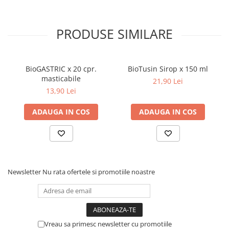
Dieta, nutritie si wellness
Ceai
PRODUSE SIMILARE
Nutritie speciala
Detoxifiere
Controlul greutatii
BioGASTRIC x 20 cpr.
BioTusin Sirop x 150 ml
Igiena intima
masticabile
21,90 Lei
13,90 Lei
Imunitate
Tonice si energizante
ADAUGA IN COS
ADAUGA IN COS
Vitamine si minerale
Newsletter
Nu rata ofertele si promotiile noastre
Vreau sa primesc newsletter cu promotiile