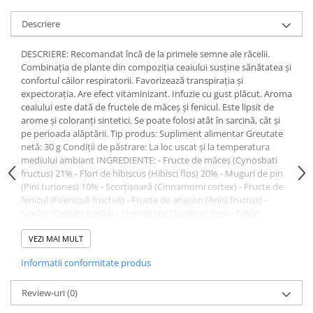
Uleiuri si unturi
Afectiuni neurovegetative
Raceala si gripa
Urinar
Descriere
Antitusive
Neuropatii
Ingrijire la domiciliu
Decongestionant nazal
Antistres si anxietate
Scaune de dus
DESCRIERE: Recomandat încă de la primele semne ale răcelii.
Dureri in gat
Sedative
Combinația de plante din compoziția ceaiului susține sănătatea și
Scaune WC de camera
confortul căilor respiratorii. Favorizează transpirația și
Afectiuni urinare
Afectiuni oftalmologice
Orteze
expectorația. Are efect vitaminizant. Infuzie cu gust plăcut. Aroma
Prostata
Afectiuni ORL
ceaiului este dată de fructele de măceș și fenicul. Este lipsit de
Orteze cervicale
arome și coloranți sintetici. Se poate folosi atât în sarcină, cât și
Infectii urinare
Afectiuni osteo-musculo-articulare
Orteze copii
pe perioada alăptării. Tip produs: Supliment alimentar Greutate
Antialergice
netă: 30 g Condiții de păstrare: La loc uscat și la temperatura
Orteze mana
Afectiuni respiratorii
mediului ambiant INGREDIENTE: - Fructe de măceş (Cynosbati
Durere si antiinflamatoare
Orteze picior
Dureri in gat
fructus) 21% - Flori de hibiscus (Hibisci flos) 20% - Muguri de pin
Orteze spate, torace si abdomen
(Pini turiones) 10% - Scorţişoară (Cinnamomi cortex) - Fructe de
Antitusive
fenicul (Foeniculi fructus) - Fructe de anason (Anisi fructus) -
Plasturi
Raceala si gripa
Șovârv (Origani herba) - Flori de soc (Sambuci flos) - Salvie
Recuperare
Decongestionant nazal
(Salviae herba) - Cimbrişor (Serpylli herba) MOD ADMINISTRARE:
Copii: 1-2 căni pe zi; Adulţi: 3-4 căni pe zi. Preparare: Peste 1 plic se
VEZI MAI MULT
Afectiuni urinare
Tensiometre
toarnă 200 ml apă clocotită şi se lasă 10-15 minute la infuzat.
Informatii conformitate produs
Infectii urinare
Sarcină și alăptare: Se pot bea 2-3 căni cu ceai pe zi, timp de 5-7
Termometre
zile sau la nevoie.
Prostata
Review-uri
(0)
Antialergice