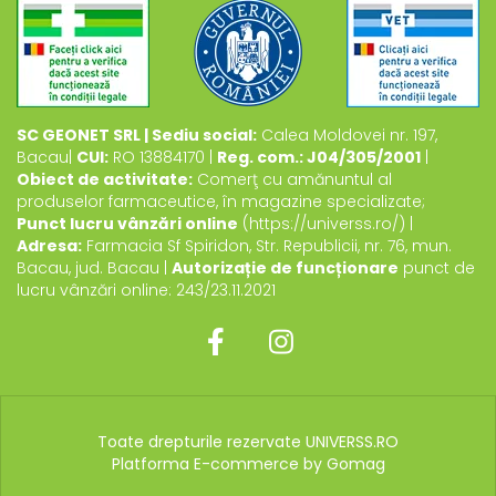
SC GEONET SRL | Sediu social:
Calea Moldovei nr. 197,
Bacau|
CUI:
RO 13884170 |
Reg. com.: J04/305/2001
|
Obiect de activitate:
Comerţ cu amănuntul al
produselor farmaceutice, în magazine specializate;
Punct lucru vânzări online
(https://universs.ro/) |
Adresa:
Farmacia Sf Spiridon, Str. Republicii, nr. 76, mun.
Bacau, jud. Bacau |
Autorizație de funcționare
punct de
lucru vânzări online: 243/23.11.2021
Toate drepturile rezervate UNIVERSS.RO
Platforma E-commerce by Gomag