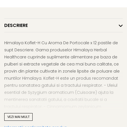
Afectiuni respiratorii
Uleiuri si unturi
Afectiuni neurovegetative
Urinar
Raceala si gripa
Neuropatii
Ingrijire la domiciliu
Antitusive
Antistres si anxietate
Scaune de dus
DESCRIERE
Decongestionant nazal
Sedative
Scaune WC de camera
Dureri in gat
Afectiuni oftalmologice
Orteze
Afectiuni urinare
Himalaya Koflet-H Cu Aroma De Portocale x 12 pastile de
Afectiuni ORL
Orteze cervicale
Prostata
supt Descriere: Gama produselor Himalaya Herbal
Afectiuni osteo-musculo-
Orteze copii
Infectii urinare
Healthcare cuprinde suplimente alimentare pe baza de
articulare
Orteze mana
Antialergice
pulberi si extracte vegetale de cea mai buna calitate, ce
Afectiuni respiratorii
Orteze picior
provin din plante cultivate in zonele lipsite de poluare ale
Durere si antiinflamatoare
Dureri in gat
Orteze spate, torace si abdomen
muntilor Himalaya. Koflet-H este un produs recomandat
Antitusive
Plasturi
pentru sanatatea gatului si a tractului respirator. - Uleiul
Raceala si gripa
Recuperare
esential de Syzygium aromaticum (Cuisoare) ajuta la
Decongestionant nazal
mentinerea sanatatii gatului, a cavitatii bucale si a
Tensiometre
Afectiuni urinare
tractului respirator. - Cinnamomum zeylanicum
Termometre
Infectii urinare
(Scortisoara) ajuta la mentinerea unei functionari optime
VEZI MAI MULT
a tractului respirator superior si la eliminarea
Prostata