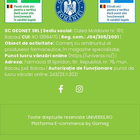
SC GEONET SRL | Sediu social:
Calea Moldovei nr. 197,
Bacau|
CUI:
RO 13884170 |
Reg. com.: J04/305/2001
|
Obiect de activitate:
Comerţ cu amănuntul al
produselor farmaceutice, în magazine specializate;
Punct lucru vânzări online
(https://universs.ro/) |
Adresa:
Farmacia Sf Spiridon, Str. Republicii, nr. 76, mun.
Bacau, jud. Bacau |
Autorizație de funcționare
punct de
lucru vânzări online: 243/23.11.2021
Toate drepturile rezervate UNIVERSS.RO
Platforma E-commerce by Gomag