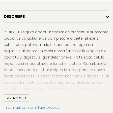
Afectiuni respiratorii
Uleiuri si unturi
Afectiuni neurovegetative
Urinar
Raceala si gripa
Neuropatii
Ingrijire la domiciliu
Antitusive
DESCRIERE
Antistres si anxietate
Scaune de dus
Decongestionant nazal
Sedative
Scaune WC de camera
Dureri in gat
Afectiuni oftalmologice
REDIGEST Asigura aportul necesar de nutrienti si substante
Orteze
Afectiuni urinare
bioactive cu actiune de completare a dietei zilnice si
Afectiuni ORL
Orteze cervicale
Prostata
substituent polienzimatic eficace pentru reglarea
Afectiuni osteo-musculo-
Orteze copii
Infectii urinare
regimului alimentar in mentinerea functiilor fiziologice ale
articulare
Orteze mana
Antialergice
aparatului digestiv si glandelor anexe; Protejeaza celula
Afectiuni respiratorii
Orteze picior
hepatica si imbunatateste functiile ficatului; Contribuie la
Durere si antiinflamatoare
Dureri in gat
Orteze spate, torace si abdomen
buna functionare a tubului digestiv si a organelor anexe
Antitusive
Plasturi
(ficat, pancreas); Reglator al motilitatii tubului digestiv si al
Raceala si gripa
Recuperare
colecistului; Inlatura senzatia neplacuta de balonare si
Decongestionant nazal
ajuta la eliminarea gazelor formate; Are efect litolitic,
Tensiometre
Afectiuni urinare
impiedica formarea calculilor biliari si renoureterali;
Termometre
VEZI MAI MULT
Infectii urinare
Normalizeaza nivelul colesterolului si zaharului din sange;
Informatii conformitate produs
Prostata
Este un bun detoxifiant al organismului (favorizeaza