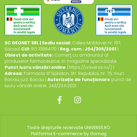
SC GEONET SRL | Sediu social:
Calea Moldovei nr. 197,
Bacau|
CUI:
RO 13884170 |
Reg. com.: J04/305/2001
|
Obiect de activitate:
Comerţ cu amănuntul al
produselor farmaceutice, în magazine specializate;
Punct lucru vânzări online
(https://universs.ro/) |
Adresa:
Farmacia Sf Spiridon, Str. Republicii, nr. 76, mun.
Bacau, jud. Bacau |
Autorizație de funcționare
punct de
lucru vânzări online: 243/23.11.2021
Toate drepturile rezervate UNIVERSS.RO
Platforma E-commerce by Gomag