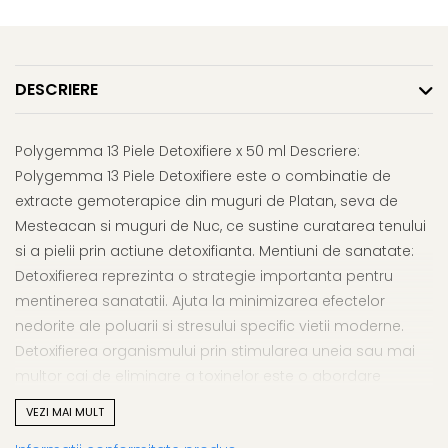
Afectiuni respiratorii
Uleiuri si unturi
Afectiuni neurovegetative
Urinar
Raceala si gripa
Neuropatii
Ingrijire la domiciliu
Antitusive
Antistres si anxietate
Scaune de dus
DESCRIERE
Decongestionant nazal
Sedative
Scaune WC de camera
Dureri in gat
Afectiuni oftalmologice
Orteze
Afectiuni urinare
Polygemma 13 Piele Detoxifiere x 50 ml Descriere:
Afectiuni ORL
Orteze cervicale
Prostata
Polygemma 13 Piele Detoxifiere este o combinatie de
Afectiuni osteo-musculo-
Orteze copii
Infectii urinare
extracte gemoterapice din muguri de Platan, seva de
articulare
Orteze mana
Antialergice
Mesteacan si muguri de Nuc, ce sustine curatarea tenului
Afectiuni respiratorii
Orteze picior
si a pielii prin actiune detoxifianta. Mentiuni de sanatate:
Durere si antiinflamatoare
Dureri in gat
Orteze spate, torace si abdomen
Detoxifierea reprezinta o strategie importanta pentru
Antitusive
Plasturi
mentinerea sanatatii. Ajuta la minimizarea efectelor
Raceala si gripa
Recuperare
nedorite ale poluarii si stresului specific vietii moderne.
Decongestionant nazal
Detoxifierea organismului prin stimularea uneia sau mai
Tensiometre
Afectiuni urinare
multor cai de eliminare a toxinelor este o abordare
Termometre
Infectii urinare
eficienta pentru intretinerea starii de sanatate. Efectul
VEZI MAI MULT
gemoterapicelor se manifesta profund, la nivel celular, cu
Prostata