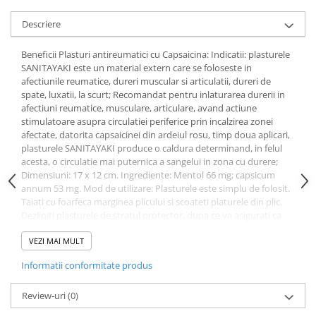
Uleiuri si unturi
Afectiuni neurovegetative
Raceala si gripa
Urinar
Descriere
Antitusive
Neuropatii
Ingrijire la domiciliu
Decongestionant nazal
Antistres si anxietate
Scaune de dus
Beneficii Plasturi antireumatici cu Capsaicina: Indicatii: plasturele
Dureri in gat
Sedative
SANITAYAKI este un material extern care se foloseste in
Scaune WC de camera
afectiunile reumatice, dureri muscular si articulatii, dureri de
Afectiuni urinare
Afectiuni oftalmologice
Orteze
spate, luxatii, la scurt; Recomandat pentru inlaturarea durerii in
Prostata
Afectiuni ORL
afectiuni reumatice, musculare, articulare, avand actiune
Orteze cervicale
stimulatoare asupra circulatiei periferice prin incalzirea zonei
Infectii urinare
Afectiuni osteo-musculo-articulare
Orteze copii
afectate, datorita capsaicinei din ardeiul rosu, timp doua aplicari,
Antialergice
plasturele SANITAYAKI produce o caldura determinand, in felul
Orteze mana
Afectiuni respiratorii
acesta, o circulatie mai puternica a sangelui in zona cu durere;
Durere si antiinflamatoare
Orteze picior
Dureri in gat
Dimensiuni: 17 x 12 cm. Ingrediente: Mentol 66 mg; capsicum
Orteze spate, torace si abdomen
annum 53 mg. Mod de utilizare: Plasturele este simplu de folosit.
Antitusive
Taiati cu foarfeca marginea plicului si scoateti platurele din plic.
Plasturi
Raceala si gripa
Dezlipiti plasturele de stratul protector, dupa ce va asigurati ca
Recuperare
Decongestionant nazal
locul dureros este uscat si curat. Aplicati plasturele pe piele si
apasati usor. Durata de mentinere a plasturelui pe zona
VEZI MAI MULT
Afectiuni urinare
Tensiometre
dureroasa este determinate de intensitatea durerii. Pentru a-l
Informatii conformitate produs
Infectii urinare
scoate, udati plasturele si trageti cu putere de un colt al acestuia.
Termometre
Precautii / Atentionari: Plasturele SANITAYAKI nu se aplica pe
Prostata
ranile deschise si sangerande sau pe piele inflamata, de
Review-uri
(0)
Antialergice
asemenea nu se foloseste in bolile foarte grave. Daca apare vreo