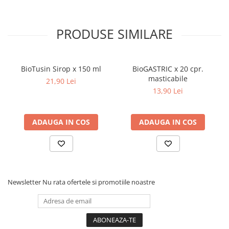
alergie fata de substantele active care se gasesc in continutul
Dieta, nutritie si wellness
plasturelui, nu se recomanda folosirea lui.
Ceai
PRODUSE SIMILARE
Nutritie speciala
Detoxifiere
Controlul greutatii
BioTusin Sirop x 150 ml
BioGASTRIC x 20 cpr.
Igiena intima
masticabile
21,90 Lei
13,90 Lei
Imunitate
Tonice si energizante
ADAUGA IN COS
ADAUGA IN COS
Vitamine si minerale
Newsletter
Nu rata ofertele si promotiile noastre