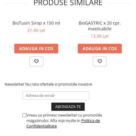
PRODUSE SIMILARE
Dieta, nutritie si wellness
Ceai
Nutritie speciala
BioTusin Sirop x 150 ml
BioGASTRIC x 20 cpr.
masticabile
Detoxifiere
21,90 Lei
13,90 Lei
Controlul greutatii
Igiena intima
ADAUGA IN COS
ADAUGA IN COS
Imunitate
Tonice si energizante
Vitamine si minerale
Newsletter
Nu rata ofertele si promotiile noastre
Vreau sa primesc newsletter cu promotiile
magazinului. Afla mai multe in
Politica de
Confidentialitate