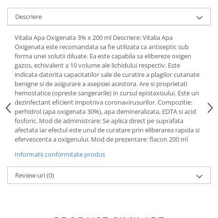
Uleiuri si unturi
Afectiuni neurovegetative
Raceala si gripa
Urinar
Descriere
Antitusive
Neuropatii
Ingrijire la domiciliu
Decongestionant nazal
Antistres si anxietate
Scaune de dus
Vitalia Apa Oxigenata 3% x 200 ml Descriere: Vitalia Apa
Dureri in gat
Sedative
Oxigenata este recomandata sa fie utilizata ca antiseptic sub
Scaune WC de camera
forma unei solutii diluate. Ea este capabila sa elibereze oxigen
Afectiuni urinare
Afectiuni oftalmologice
Orteze
gazos, echivalent a 10 volume ale lichidului respectiv. Este
Prostata
Afectiuni ORL
indicata datorita capacitatilor sale de curatire a plagilor cutanate
Orteze cervicale
benigne si de asigurare a asepsiei acestora. Are si proprietati
Infectii urinare
Afectiuni osteo-musculo-articulare
Orteze copii
hemostatice (opreste sangerarile) in cursul epistaxisului. Este un
Antialergice
dezinfectant eficient impotriva coronavirusurilor. Compozitie:
Orteze mana
Afectiuni respiratorii
perhidrol (apa oxigenata 30%), apa demineralizata, EDTA si acid
Durere si antiinflamatoare
Orteze picior
Dureri in gat
fosforic. Mod de administrare: Se aplica direct pe suprafata
Orteze spate, torace si abdomen
afectata iar efectul este unul de curatare prin eliberarea rapida si
Antitusive
efervescenta a oxigenului. Mod de prezentare: flacon 200 ml
Plasturi
Raceala si gripa
Informatii conformitate produs
Recuperare
Decongestionant nazal
Afectiuni urinare
Tensiometre
Review-uri
(0)
Infectii urinare
Termometre
Prostata
Antialergice