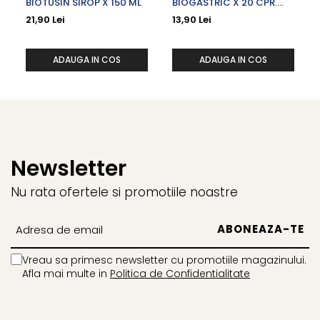
BIOTUSIN SIROP X 150 ML
BIOGASTRIC X 20 CPR.
B6 1,4 mg Zinc 10,0 mg
MASTICABILE
21,90 Lei
13,90 Lei
ADAUGA IN COS
ADAUGA IN COS
Newsletter
Nu rata ofertele si promotiile noastre
Vreau sa primesc newsletter cu promotiile magazinului.
Afla mai multe in
Politica de Confidentialitate