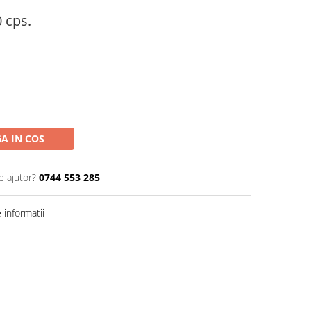
0 cps.
A IN COS
e ajutor?
0744 553 285
informatii