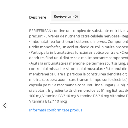
Uleiuri si unturi
Afectiuni neurovegetative
Raceala si gripa
Urinar
Antitusive
Neuropatii
Ingrijire la domiciliu
Review-uri
(0)
Descriere
Decongestionant nazal
Antistres si anxietate
Scaune de dus
Dureri in gat
Sedative
Scaune WC de camera
PERIFERISAN contine un complex de substante nutritive care
Afectiuni urinare
Afectiuni oftalmologice
precum: •Livrarea de nutrienti catre celulele nervoase •Reg
Orteze
•imbunatatirea functionarii sistemului nervos. Componenta
Prostata
Afectiuni ORL
Orteze cervicale
uridin monofosfat, un acid nucleoid cu rol in multe proces
Infectii urinare
Afectiuni osteo-musculo-articulare
•Participa la imbunatatirea functiei sinaptice centrale; •Cr
Orteze copii
Antialergice
dendrite, fiind unul dintre cele mai importante componente
Orteze mana
Afectiuni respiratorii
•Ajuta la imbunatatirea memoriei pe termen scurt si lung, a 
Durere si antiinflamatoare
Orteze picior
controlului miscarilor si tonusului muscular; •Este unul di
Dureri in gat
membranei celulare si participa la construirea dendritelor; •
Orteze spate, torace si abdomen
Antitusive
mielina (acopera axonii care transmit impulsurile electrice).
Plasturi
Raceala si gripa
capsula pe zi. Se recomanda consumul indelungat (3luni). Nu
si alaptarii. Ingrediente Uridin-monofosfat 61 mg Extract 
Recuperare
Decongestionant nazal
100 mg Vitamina B3 ? 10 mg Vitamina B6 ? 6 mg Vitamina B1
Afectiuni urinare
Tensiometre
Vitamina B12 ? 10 mcg
Infectii urinare
Termometre
Informatii conformitate produs
Prostata
Antialergice