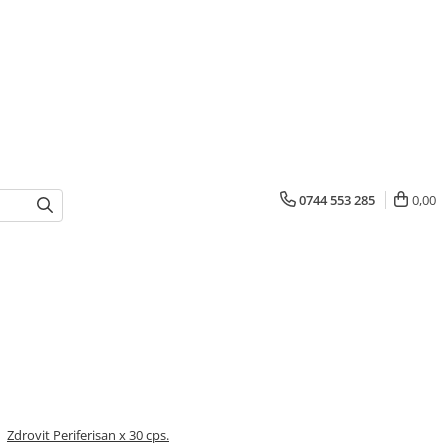
0744 553 285
0,00
/
Zdrovit Periferisan x 30 cps.