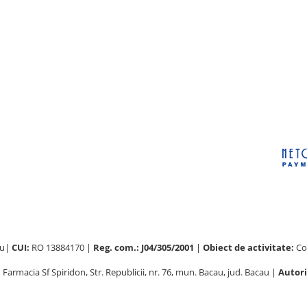
au|
CUI:
RO 13884170 |
Reg. com.: J04/305/2001
|
Obiect de activitate:
Com
:
Farmacia Sf Spiridon, Str. Republicii, nr. 76, mun. Bacau, jud. Bacau |
Autori