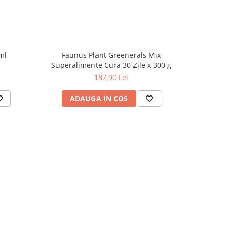
ml
Faunus Plant Greenerals Mix
Lilidose A
-22%
Superalimente Cura 30 Zile x 300 g
187,90 Lei
ADAUGA IN COS
AD