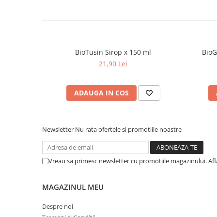
Dieta, nutritie si wellness
Ceai
Nutritie speciala
Detoxifiere
BioTusin Sirop x 150 ml
BioG
Controlul greutatii
21,90 Lei
Igiena intima
Imunitate
ADAUGA IN COS
Tonice si energizante
Vitamine si minerale
Newsletter
Nu rata ofertele si promotiile noastre
Vreau sa primesc newsletter cu promotiile magazinului. Af
MAGAZINUL MEU
Despre noi