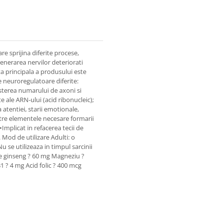
 sprijina diferite procese,
enerarea nervilor deteriorati
 principala a produsului este
e neuroregulatoare diferite:
esterea numarului de axoni si
 ale ARN-ului (acid ribonucleic);
atentiei, starii emotionale,
ntre elementele necesare formarii
Implicat in refacerea tecii de
 Mod de utilizare Adulti: o
 se utilizeaza in timpul sarcinii
de ginseng ? 60 mg Magneziu ?
 ? 4 mg Acid folic ? 400 mcg