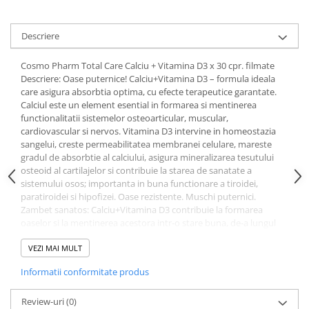
Uleiuri si unturi
Afectiuni neurovegetative
Raceala si gripa
Urinar
Antitusive
Neuropatii
Ingrijire la domiciliu
Descriere
Decongestionant nazal
Antistres si anxietate
Scaune de dus
Dureri in gat
Sedative
Cosmo Pharm Total Care Calciu + Vitamina D3 x 30 cpr. filmate
Scaune WC de camera
Descriere: Oase puternice! Calciu+Vitamina D3 – formula ideala
Afectiuni urinare
Afectiuni oftalmologice
Orteze
care asigura absorbtia optima, cu efecte terapeutice garantate.
Prostata
Afectiuni ORL
Calciul este un element esential in formarea si mentinerea
Orteze cervicale
functionalitatii sistemelor osteoarticular, muscular,
Infectii urinare
Afectiuni osteo-musculo-articulare
Orteze copii
cardiovascular si nervos. Vitamina D3 intervine in homeostazia
Antialergice
sangelui, creste permeabilitatea membranei celulare, mareste
Orteze mana
Afectiuni respiratorii
gradul de absorbtie al calciului, asigura mineralizarea tesutului
Durere si antiinflamatoare
Orteze picior
Dureri in gat
osteoid al cartilajelor si contribuie la starea de sanatate a
Orteze spate, torace si abdomen
sistemului osos; importanta in buna functionare a tiroidei,
Antitusive
paratiroidei si hipofizei. Oase rezistente. Muschi puternici.
Plasturi
Raceala si gripa
Zambet sanatos: Calciu+Vitamina D3 contribuie la formarea
Recuperare
Decongestionant nazal
oaselor si la mentinerea acestora intr-o stare buna, de-a lungul
vietii; Mentine echilibrul mineral al organismului odata cu intrarea
Afectiuni urinare
Tensiometre
la menopauza; Ajuta la recuperarea sistemului osos si a celui
VEZI MAI MULT
Infectii urinare
muscular dupa perioade de imobilizare; Contribuie la
Termometre
Informatii conformitate produs
preintampinarea pierderii densitatii osoase; Calciu + Vitamina D3
Prostata
este necesar dupa perioadele de sarcina si alaptare; Sustine
Antialergice
sistemul muscular si faciliteaza contractiile musculare; Calciul este
Review-uri
(0)