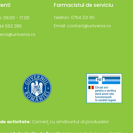
ienti
Farmacistul de serviciu
i: 09:00 - 17:00
Telefon: 0754 221 151
Email: contact@universs.ro
744 553 285
enzi@universs.ro
de activitate:
Comerţ cu amănuntul al produselor