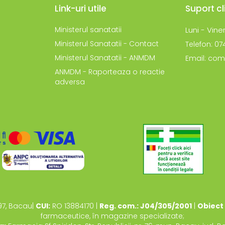
Link-uri utile
Suport cl
Ministerul sanatatii
Luni - Viner
Ministerul Sanatatii - Contact
Telefon: 0
Ministerul Sanatatii - ANMDM
Email: com
ANMDM - Raporteaza o reactie
adversa
97, Bacau|
CUI:
RO 13884170 |
Reg. com.: J04/305/2001
|
Obiect 
farmaceutice, în magazine specializate;