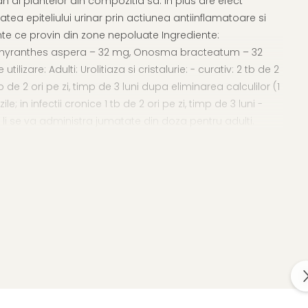
an al plantelor din compozitia sa. In plus are efect
tatea epiteliului urinar prin actiunea antiinflamatoare si
ante ce provin din zone nepoluate Ingrediente:
, Achyranthes aspera – 32 mg, Onosma bracteatum – 32
zare: Adulti: Urolitiaza si cristalurie: - curativ: 2 tb de 2
 de 2 ori pe zi, timp de 3 luni dupa eliminarea calculilor (1
le; in infectii cronice 1 tb de 2 ori pe zi, timp de 3 luni -
ani li se va administra jumatate din doza pentru adulti.