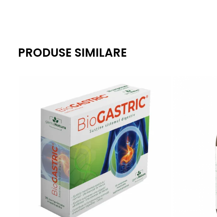
Antialergice
Dieta, nutritie si wellness
Ceai
Nutritie speciala
PRODUSE SIMILARE
Detoxifiere
Controlul greutatii
Igiena intima
Imunitate
Tonice si energizante
Vitamine si minerale