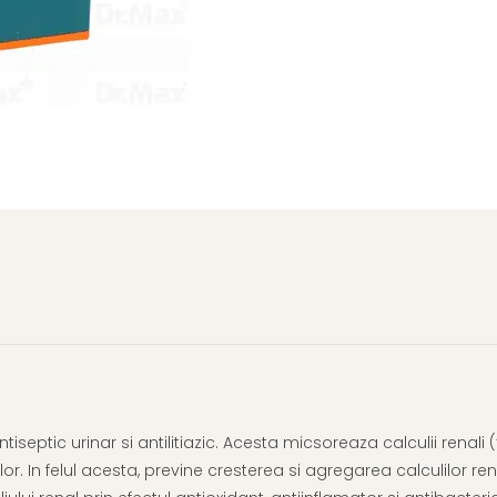
tic urinar si antilitiazic. Acesta micsoreaza calculii renali (“p
or. In felul acesta, previne cresterea si agregarea calculilor rena