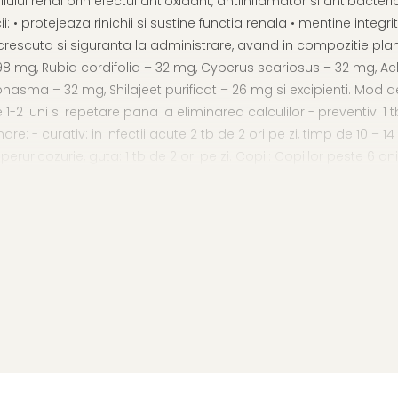
lui renal prin efectul antioxidant, antiinflamator si antibacteri
 • protejeaza rinichii si sustine functia renala • mentine integri
te crescuta si siguranta la administrare, avand in compozitie pl
– 98 mg, Rubia cordifolia – 32 mg, Cyperus scariosus – 32 mg
a – 32 mg, Shilajeet purificat – 26 mg si excipienti. Mod de utili
-2 luni si repetare pana la eliminarea calculilor - preventiv: 1 tb
re: - curativ: in infectii acute 2 tb de 2 ori pe zi, timp de 10 – 14 zi
hiperuricozurie, guta: 1 tb de 2 ori pe zi. Copii: Copiilor peste 6 