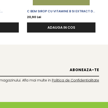
X
C BEM SIROP CU VITAMINE B SI EXTRACT DE
VI
 300 G
MACESE X 200 ML
20,90 Lei
47
ADAUGA IN COS
magazinului. Afla mai multe in
Politica de Confidentialitate