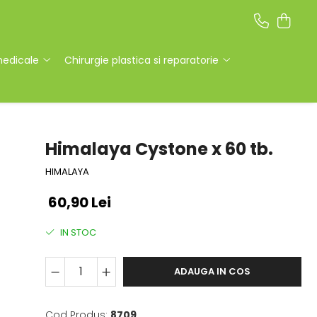
medicale
Chirurgie plastica si reparatorie
Himalaya Cystone x 60 tb.
HIMALAYA
60,90 Lei
IN STOC
ADAUGA IN COS
Cod Produs:
8709