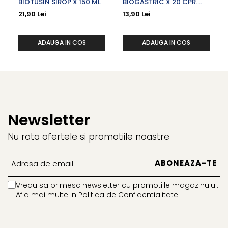
BIOTUSIN SIROP X 150 ML
BIOGASTRIC X 20 CPR.
MASTICABILE
21,90 Lei
13,90 Lei
ADAUGA IN COS
ADAUGA IN COS
Newsletter
Nu rata ofertele si promotiile noastre
Vreau sa primesc newsletter cu promotiile magazinului.
Afla mai multe in
Politica de Confidentialitate