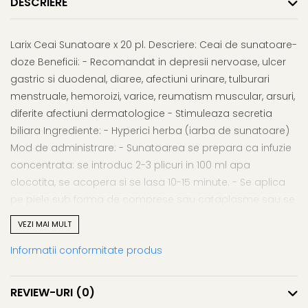
DESCRIERE
Afectiuni respiratorii
Uleiuri si unturi
Afectiuni neurovegetative
Urinar
Raceala si gripa
Neuropatii
Ingrijire la domiciliu
Antitusive
Larix Ceai Sunatoare x 20 pl. Descriere: Ceai de sunatoare-
Antistres si anxietate
Scaune de dus
Decongestionant nazal
doze Beneficii: - Recomandat in depresii nervoase, ulcer
Sedative
Scaune WC de camera
Dureri in gat
gastric si duodenal, diaree, afectiuni urinare, tulburari
Afectiuni oftalmologice
Orteze
menstruale, hemoroizi, varice, reumatism muscular, arsuri,
Afectiuni urinare
Afectiuni ORL
Orteze cervicale
diferite afectiuni dermatologice - Stimuleaza secretia
Prostata
Afectiuni osteo-musculo-
Orteze copii
biliara Ingrediente: - Hyperici herba (iarba de sunatoare)
Infectii urinare
articulare
Orteze mana
Mod de administrare: - Sunatoarea se prepara ca infuzie
Antialergice
Afectiuni respiratorii
Orteze picior
concentrata: se introduc 2-3 plicuri in 100 ml apa
Durere si antiinflamatoare
clocotita, se acopera si se lasa 10-15 minute. - Se aplica
Dureri in gat
Orteze spate, torace si abdomen
pe piele sub forma de comprese sau cataplasme sau se
Antitusive
Plasturi
foloseste sub forma de gargara. Precautii:/Atentionari: -
Raceala si gripa
Recuperare
VEZI MAI MULT
Hipersensibilitate la una sau mai multe componente.
Decongestionant nazal
Tensiometre
Informatii conformitate produs
Prezentare: cutie continand 20 plicuri x 1 g
Afectiuni urinare
Termometre
Infectii urinare
REVIEW-URI
(0)
Prostata