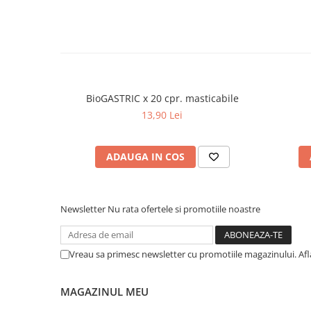
Dieta, nutritie si wellness
Ceai
Nutritie speciala
Detoxifiere
Controlul greutatii
BioGASTRIC x 20 cpr. masticabile
Igiena intima
13,90 Lei
Imunitate
Tonice si energizante
ADAUGA IN COS
Vitamine si minerale
Newsletter
Nu rata ofertele si promotiile noastre
Vreau sa primesc newsletter cu promotiile magazinului. Af
MAGAZINUL MEU