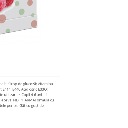
 alb; Sirop de glucoză; Vitamina
: E414, E440 Acid citric E33O;
tilizare: • Copii 4-6 ani – 1
ă de 4 ori/zi ND PHARMAFormula cu
adele pentru Gât cu gust de