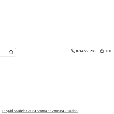
0744 553 285
0,00
/
LolyKid Acadele Gat cu Aroma de Zmeura x 100 bc.