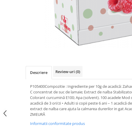
Uleiuri si unturi
Afectiuni neurovegetative
Raceala si gripa
Urinar
Antitusive
Neuropatii
Ingrijire la domiciliu
Decongestionant nazal
Antistres si anxietate
Scaune de dus
Dureri in gat
Sedative
Scaune WC de camera
Afectiuni urinare
Afectiuni oftalmologice
Orteze
Prostata
Afectiuni ORL
Orteze cervicale
Infectii urinare
Afectiuni osteo-musculo-articulare
Orteze copii
Antialergice
Orteze mana
Afectiuni respiratorii
Durere si antiinflamatoare
Orteze picior
Review-uri
(0)
Dureri in gat
Descriere
Orteze spate, torace si abdomen
Antitusive
Plasturi
P105400Compozitie : Ingrediente per 10g de acadică: Zahar
Raceala si gripa
C concentrat de suc de lamaie; Extract de nalba Stabilizator
Recuperare
Decongestionant nazal
Colorant curcumină E100; Apa (solvent). 100 acadele Mod de u
Afectiuni urinare
acadică de 3 ori/zi • Adulti si copii peste 6 ani – 1 acadic
Tensiometre
extract de nalba care ajuta la calmarea durerilor in gat Ac
Infectii urinare
Termometre
ZMEURĂ
Prostata
Informatii conformitate produs
Antialergice