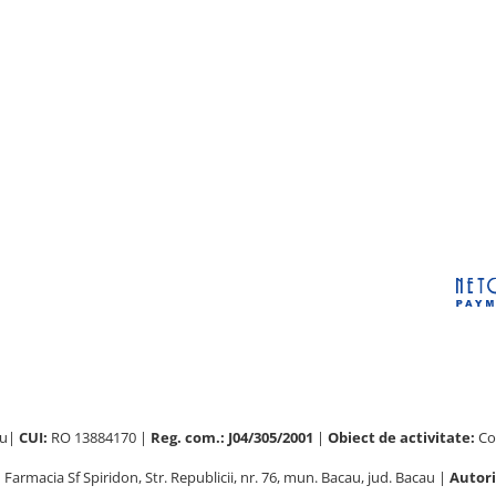
au|
CUI:
RO 13884170 |
Reg. com.: J04/305/2001
|
Obiect de activitate:
Com
:
Farmacia Sf Spiridon, Str. Republicii, nr. 76, mun. Bacau, jud. Bacau |
Autori