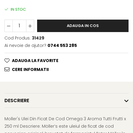
Afectiuni respiratorii
Uleiuri si unturi
Afectiuni neurovegetative
Urinar
IN STOC
Raceala si gripa
Neuropatii
Ingrijire la domiciliu
Antitusive
Antistres si anxietate
Scaune de dus
ADAUGA IN COS
Decongestionant nazal
Sedative
Scaune WC de camera
Dureri in gat
Afectiuni oftalmologice
Cod Produs:
31429
Orteze
Afectiuni urinare
Afectiuni ORL
Ai nevoie de ajutor?
0744 553 285
Orteze cervicale
Prostata
Afectiuni osteo-musculo-
Orteze copii
Infectii urinare
articulare
ADAUGA LA FAVORITE
Orteze mana
Antialergice
CERE INFORMATII
Afectiuni respiratorii
Orteze picior
Durere si antiinflamatoare
Dureri in gat
Orteze spate, torace si abdomen
Antitusive
Plasturi
Raceala si gripa
Recuperare
DESCRIERE
Decongestionant nazal
Tensiometre
Afectiuni urinare
Termometre
Moller's Ulei Din Ficat De Cod Omega 3 Aroma Tutti Frutti x
Infectii urinare
250 ml Descriere: Möller’s este uleiul de ficat de cod
Prostata