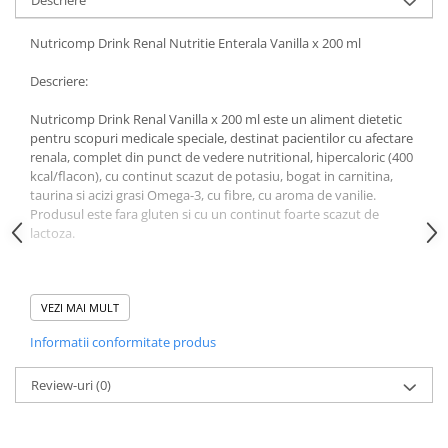
Descriere
Uleiuri si unturi
Afectiuni neurovegetative
Raceala si gripa
Urinar
Antitusive
Neuropatii
Nutricomp Drink Renal Nutritie Enterala Vanilla x 200 ml
Ingrijire la domiciliu
Decongestionant nazal
Antistres si anxietate
Scaune de dus
Descriere:
Dureri in gat
Sedative
Scaune WC de camera
Afectiuni urinare
Nutricomp Drink Renal Vanilla x 200 ml este un aliment dietetic
Afectiuni oftalmologice
Orteze
pentru scopuri medicale speciale, destinat pacientilor cu afectare
Prostata
Afectiuni ORL
renala, complet din punct de vedere nutritional, hipercaloric (400
Orteze cervicale
Infectii urinare
kcal/flacon), cu continut scazut de potasiu, bogat in carnitina,
Afectiuni osteo-musculo-articulare
Orteze copii
taurina si acizi grasi Omega-3, cu fibre, cu aroma de vanilie.
Antialergice
Orteze mana
Afectiuni respiratorii
Produsul este fara gluten si cu un continut foarte scazut de
Durere si antiinflamatoare
lactoza.
Orteze picior
Dureri in gat
Orteze spate, torace si abdomen
Antitusive
Plasturi
Proprietati:
Raceala si gripa
VEZI MAI MULT
Recuperare
Decongestionant nazal
- Densitate calorica: 1 ml = 2 kcal
Informatii conformitate produs
- Distributie calorica (% kcal) Proteine:Lipide:Carbohidrati:Fibre
Afectiuni urinare
Tensiometre
= 14:43:41:2
Infectii urinare
Termometre
- Proteine (7 g/100 ml) - de inalta calitate din lapte si zer
Review-uri
(0)
- Lipide (9.6 g/100 ml) - combinatie echilibrata de ulei de floarea-
Prostata
soarelui si ulei de rapita
Antialergice
- Contine acizi grasi Omega-3 (380 mg/100 ml) pentru buna