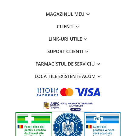
Dozare in functie de necesarul pacientului.
MAGAZINUL MEU
- Administrat ca supliment : 1-3 flacoane/zi.
- Pentru nutritie completa: 4-5 flacoane/zi.
CLIENTI
Poate fi administrat oral sau pe sonda. Nu este indicat copiilor
LINK-URI UTILE
sub 4 ani.
SUPORT CLIENTI
Atentionari:/Precautii:
FARMACISTUL DE SERVICIU
- A nu se administra parenteral! Poate fi folosit ca unica sursa
de hrana. A se utiliza sub supraveghere medicala. Contine
LOCATIILE EXISTENTE ACUM
carbohidrati usor digerabili. In caz de diabet, a se utiliza sub
atenta monitorizare a metabolismului.
- A se pastra >5°C si <25°C. Flacoanele deschise se pastreaza la
rece si se folosesc in maxim 24 de ore de la deschidere. A nu se
utiliza daca flaconul este deteriorat. A se agita inainte de utilizare.
Se administreaza la temperatura camerei.
Prezentare: flacon x 200 ml