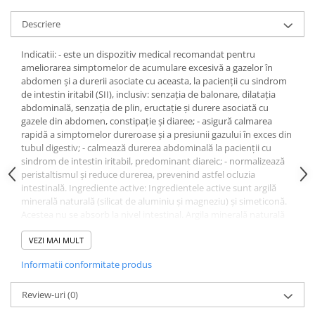
Uleiuri si unturi
Afectiuni neurovegetative
Raceala si gripa
Urinar
Descriere
Antitusive
Neuropatii
Ingrijire la domiciliu
Decongestionant nazal
Antistres si anxietate
Scaune de dus
Indicatii: - este un dispozitiv medical recomandat pentru
Dureri in gat
Sedative
ameliorarea simptomelor de acumulare excesivă a gazelor în
Scaune WC de camera
abdomen și a durerii asociate cu aceasta, la pacienții cu sindrom
Afectiuni urinare
Afectiuni oftalmologice
Orteze
de intestin iritabil (SII), inclusiv: senzația de balonare, dilatația
Prostata
Afectiuni ORL
abdominală, senzația de plin, eructație și durere asociată cu
Orteze cervicale
gazele din abdomen, constipație și diaree; - asigură calmarea
Infectii urinare
Afectiuni osteo-musculo-articulare
Orteze copii
rapidă a simptomelor dureroase și a presiunii gazului în exces din
Antialergice
tubul digestiv; - calmează durerea abdominală la pacienții cu
Orteze mana
Afectiuni respiratorii
sindrom de intestin iritabil, predominant diareic; - normalizează
Durere si antiinflamatoare
Orteze picior
Dureri in gat
peristaltismul și reduce durerea, prevenind astfel ocluzia
Orteze spate, torace si abdomen
intestinală. Ingrediente active: Ingredientele active sunt argilă
Antitusive
minerală naturală (silicat de aluminiu și magneziu) și simeticonă.
Plasturi
Raceala si gripa
Acestea nu se absorb la nivel intestinal. Argila minerală naturală
Recuperare
Decongestionant nazal
absoarbe toxinele, bacteriile și rotavirusul, prevenindu-le să
adere la membrana intestinală. Simeticona permite bulelor de
VEZI MAI MULT
Afectiuni urinare
Tensiometre
gaz din stomac și intestine să se combine mai ușor, facilitând
Informatii conformitate produs
Infectii urinare
eliminarea gazelor. Ingrediente: Argilă minerală naturală,
Termometre
polidimetilsiloxan 125 mg, hidroxipropilmetilceluloză, celuloză
Prostata
microcristalină, acid stearic, dioxid de silicon, dioxid de titan, ulei
Review-uri
(0)
Antialergice
din semințe de helianthus annuus (floarea soarelui). Mod de